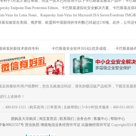
专利于3月底才通过审核，但这一技术已经应用于以下卡巴斯基实验室产品中：卡巴斯
persky Endpoint Data Protection Edition、卡巴斯基虚拟化安全解决方案、卡巴斯基反病毒软件for
nti-Virus for Lotus Notes、Kaspersky Anti-Virus for Microsoft ISA Server/Forefront 
斯基实验室在美国、俄罗斯、欧盟和中国获得的专利数已经超过130项。此外，公司还
基研发的新技术获得专利
·
卡巴斯基安全软件2014以优异成绩通过权威测试
·
卡巴斯基操作
斯基反病毒软件用户续费时，您在兑换激活码后，请先卸载旧版产品程序，下载安装最新
进行上述操作！
）：400-819-1313（购买咨询 | 订单查询 | 兑换帮助) | 5×8小时技术服务：400-611-6
团购及大宗购买
|
淘宝直营店
|
联系我们
|
业务合作
|
客服中心
|
帮助中心
P备09021557号
营业执照
增值电信业务经营许可证
出版物经营许可证
Copyright202