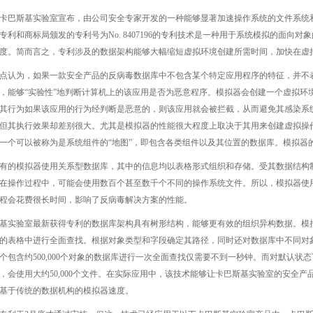
卡巴斯基实验室宣布，由公司安全专家开发的一种能够显著加速操作系统的文件系统
专利和商标局颁发的专利号为No. 8407196的专利技术是一种用于系统模拟的面向
度。简而言之，专利涉及的数据架构能够大幅缩短虚拟环境创建所需时间，加快在虚
点认为，如果一款安全产品的反病毒数据库中不包含某个特定应用程序的特征，并不
，能够“实验性”地判断计算机上的该应用是否为恶意程序。模拟器会创建一个虚拟环
其行为如果该应用的行为经判断是恶意的，则该应用就会被拦截，从而避免其感染系
但其执行效果却差别很大。尤其是模拟器的性能很大程度上取决于其用来创建虚拟操
一个可以被称为是系统组件的“地图”，即包含各类组件以及其位置的数据库。模拟器
有的模拟器使用关系型数据库，其中的信息均以表格形式组织和存储。受其数据结构
在操作过程中，可能会使用数百个甚至数千个不同的操作系统文件。所以，模拟器使
程会花费很长时间，影响了反病毒解决方案的性能。
基实验室最新获得专利的数据库架构具有树形结构，能够更有效的组织异构数据。模
的表格中进行全面查找。根据对象类型和字段确定其路径，同时还对数据库中不同对
个包含约500,000个对象的数据库进行一次全面查找仅需要不到一秒钟。而对默认状态下
，会使用大约50,000个文件。在实际应用中，该技术能够让卡巴斯基实验室的安全
基于传统的数据机构的模拟器速度。