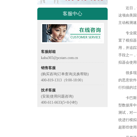
近日，
客服中心
这项由美国
主动检测速
专业观
置了模拟器
用，并追踪
客服邮箱
手段之一，
kaba365@pcstars.com.cn
拟器会使用
销售客服
很多现
(购买咨询|订单查询|兑换帮助)
400-819-1313（9:00-18:00）
的恶意软件
行扫描的过
技术客服
(安装|使用问题咨询)
卡巴斯
400-611-6633(5×8小时)
型数据库中
测试，对一
统进行模拟
超那些使用