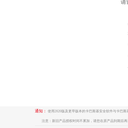
请
通知：
使用2020版及更早版本的卡巴斯基安全软件与卡巴
注意：新旧产品授权时间不累加，请您在原产品到期后再